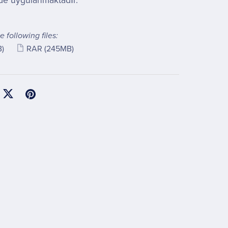
de uygulanmaktadır.
e following files:
B)
RAR
(245MB)