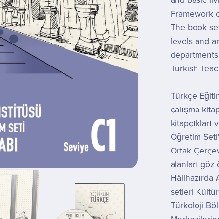
and basic li
Framework o
The book set
levels and a
departments t
Turkish Teac
Türkçe Eğiti
çalışma kitap
kitapçıkları
Öğretim Seti"
Ortak Çerçe
alanları göz
Hâlihazırda 
setleri Kültü
Türkoloji Bö