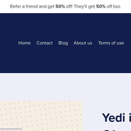
Refer a friend and get
50%
off! They'll get
50%
off too.
Home
Contact
Blog
About us
Terms of use
Yedi 