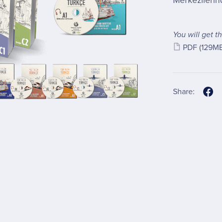
Merkezilerin
You will get th
PDF
(129M
Share: