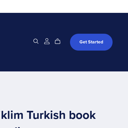
Get Started
iklim Turkish book