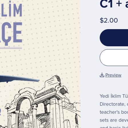
C1 + 
$2.00
Preview
Yedi İklim T
Directorate,
teacher's bo
sets are dev