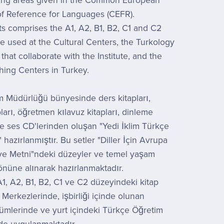
ving areas given in the Common European
f Reference for Languages (CEFR).
s comprises the A1, A2, B1, B2, C1 and C2
re used at the Cultural Centers, the Turkology
hat collaborate with the Institute, and the
hing Centers in Turkey.
m Müdürlüğü bünyesinde ders kitapları,
ları, öğretmen kılavuz kitapları, dinleme
 ve ses CD'lerinden oluşan "Yedi İklim Türkçe
 hazırlanmıştır. Bu setler "Diller İçin Avrupa
ve Metni"ndeki düzeyler ve temel yaşam
 önüne alınarak hazırlanmaktadır.
A1, A2, B1, B2, C1 ve C2 düzeyindeki kitap
r Merkezlerinde, işbirliği içinde olunan
lümlerinde ve yurt içindeki Türkçe Öğretim